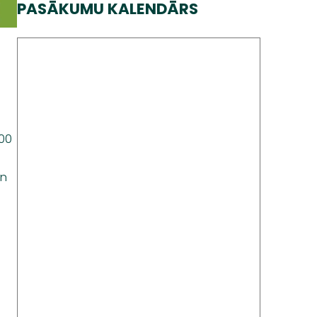
PASĀKUMU KALENDĀRS
.00
un