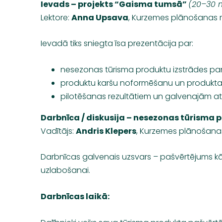
Ievads – projekts “Gaisma tumsā”
(20–30 
Lektore:
Anna Upsava
, Kurzemes plānošanas 
Ievadā tiks sniegta īsa prezentācija par:
nesezonas tūrisma produktu izstrādes pa
produktu karšu noformēšanu un produkta vi
pilotēšanas rezultātiem un galvenajām atz
Darbnīca / diskusija – nesezonas tūrisma
Vadītājs:
Andris Klepers
, Kurzemes plānošana
Darbnīcas galvenais uzsvars – pašvērtējums kā 
uzlabošanai.
Darbnīcas laikā: