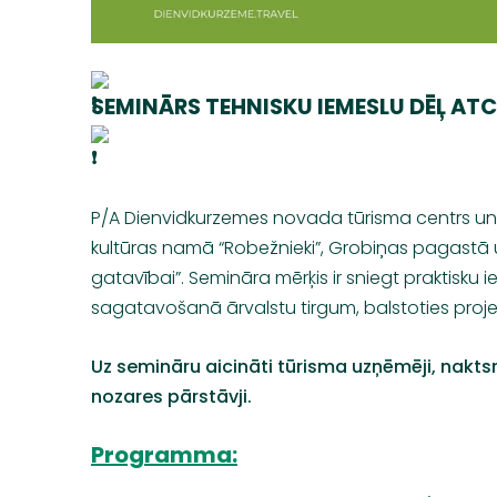
SEMINĀRS TEHNISKU IEMESLU DĒĻ ATC
P/A
Dienvidkurzemes novada tūrisma centrs
u
kultūras namā
“Robežnieki”
, Grobiņas pagastā
gatavībai”
. Semināra mērķis ir sniegt praktisku
sagatavošanā ārvalstu tirgum, balstoties proj
Uz semināru aicināti tūrisma uzņēmēji, naktsm
nozares pārstāvji.
Programma: