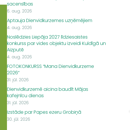
sacensības
6. aug. 2026
Aptauja Dienvidkurzemes uzņēmējiem
4. aug. 2026
Noslēdzies Liepāja 2027 līdziesaistes
konkurss par vides objektu izveidi Kuldīgā un
Aizputē
4. aug. 2026
FOTOKONKURSS “Mana Dienvidkurzeme
2026”
31. jūl. 2026
Dienvidkurzemē aicina baudīt Mājas
kafejnīcu dienas
31. jūl. 2026
Izstāde par Papes ezeru Grobiņā
30. jūl. 2026