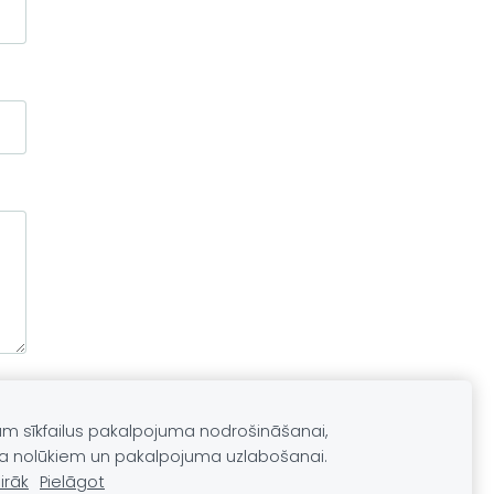
am sīkfailus pakalpojuma nodrošināšanai,
a nolūkiem un pakalpojuma uzlabošanai.
irāk
Pielāgot