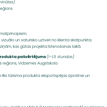
minūtes)
reģions
matprincipiem;
zuālo un saturisko uztveri no klienta skatpunkta;
iņām, kas gūtas projekta īstenošanas laikā.
 produkta pašvērtējums
(1–1,5 stundas)
s reģions, Vidzemes Augstskola
rīks tūrisma produkta eksportspējas izpratnei un