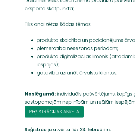
Dalībnieki veiks sava tūrisma produkta pašvērtē
eksporta skatpunkta;
Tiks analizētas šādas tēmas:
produkta skaidrība un pozicionējums ārval
piemērotība nesezonas periodam;
produkta digitalizācijas līmenis (atrodamī
iespējas);
gatavība uzrunāt ārvalstu klientus;
Noslēgumā:
individuāls pašvērtējums, kopīgs 
sastopamajām nepilnībām un reālām iespējām 
REĢISTRĀCIJAS ANKETA
Reģistrācija atvērta līdz 23. februārim.