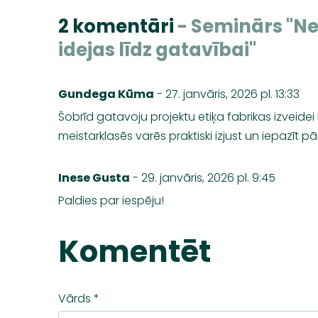
2 komentāri
- Seminārs "N
idejas līdz gatavībai"
Gundega Kūma
- 27. janvāris, 2026 pl. 13:33
Šobrīd gatavoju projektu etiķa fabrikas izveidei D
meistarklasēs varēs praktiski izjust un iepazī
Inese Gusta
- 29. janvāris, 2026 pl. 9:45
Paldies par iespēju!
Komentēt
Vārds *