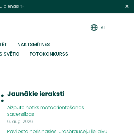
×
u dienās! ✨
LAT
TĒT
NAKTSMĪTNES
S SVĒTKI
FOTOKONKURSS
:
Jaunākie ieraksti
Aizputē notiks motoorientēšanās
sacensības
6. aug. 2026
Pāvilostā norisināsies jūrasbraucēju liellaivu