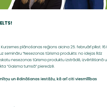
ELTS!
n
Kurzemes plānošanas reģions
aicina 25. februārī plkst. 16
 uz semināru
“Nesezonas tūrisma produkts: no idejas līdz
 ieskatu nesezonas tūrisma produktu izstrādē, izvērtēšanā 
ekta
“Gaisma tumsā”
pieredzē.
ītņu un ēdināšanas iestāžu, kā arī citi viesmīlības