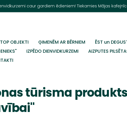
Dienvidkurzemi caur gardiem ēdieniem! Tiekamies Mājas kafejnīc
TOP OBJEKTI
ĢIMENĒM AR BĒRNIEM
ĒST un DEGUS
BENIEKS"
IZPĒDO DIENVIDKURZEMI
AIZPUTES PILSĒTA
TAKTI
nas tūrisma produkts
avībai"