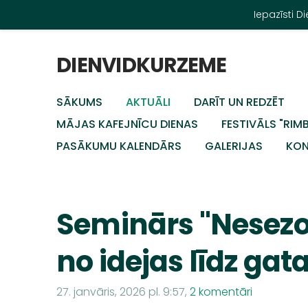
Iepazīsti 
DIENVIDKURZEME
SĀKUMS
AKTUĀLI
DARĪT UN REDZĒT
MĀJAS KAFEJNĪCU DIENAS
FESTIVĀLS "RIM
PASĀKUMU KALENDĀRS
GALERIJAS
KON
Seminārs "Nesezo
no idejas līdz gat
27. janvāris, 2026 pl. 9:57,
2 komentāri