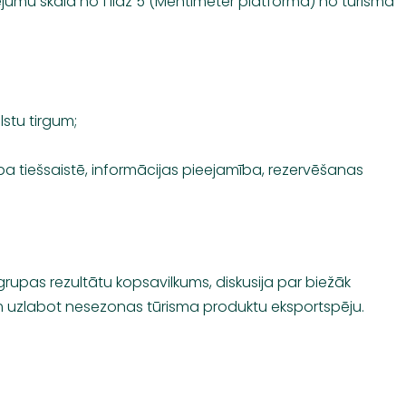
jumu skalā no 1 līdz 5 (Mentimeter platformā) no tūrisma
stu tirgum;
ba tiešsaistē, informācijas pieejamība, rezervēšanas
grupas rezultātu kopsavilkums, diskusija par biežāk
uzlabot nesezonas tūrisma produktu eksportspēju.