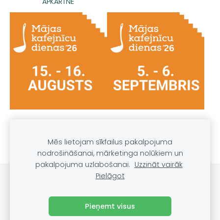
APKĀRTNE
PRIEKULES, VAIŅODES,
PĀVILOSTAS, GROBIŅAS,
GRAMZDAS APKĀRTNE
DURBES APKĀRTNE
Mēs lietojam sīkfailus pakalpojuma
nodrošināšanai, mārketinga nolūkiem un
pakalpojuma uzlabošanai.
Uzzināt vairāk
Pielāgot
DARĪT UN REDZĒT
Sīkdatnes
Pieņemt visus