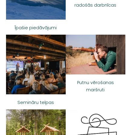
radošās darbnīcas
Īpašie piedāvājumi
Putnu vērošanas
maršruti
Semināru telpas