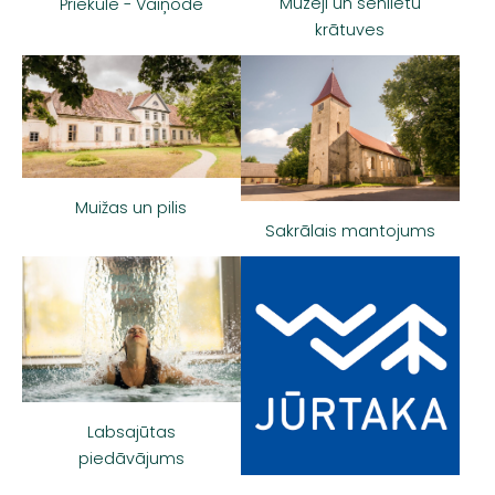
Muzeji un senlietu
Priekule - Vaiņode
krātuves
Muižas un pilis
Sakrālais mantojums
Labsajūtas
piedāvājums