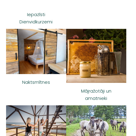
Iepazīsti
Dienvidkurzemi
Naktsmītnes
Mājražotāji un
amatnieki