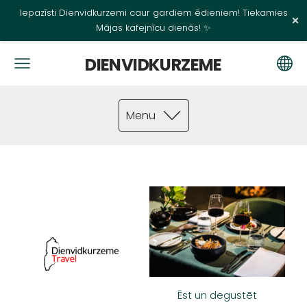
Iepazīsti Dienvidkurzemi caur gardiem ēdieniem! Tiekamies
×
Mājas kafejnīcu dienās! ✨
DIENVIDKURZEME
Menu
Ēst un degustēt